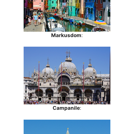
Markusdom
:
Campanile
: