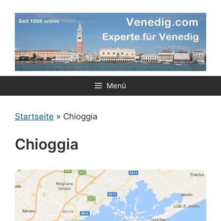
Zum
Inhalt
springen
Menü
Startseite
»
Chioggia
Chioggia