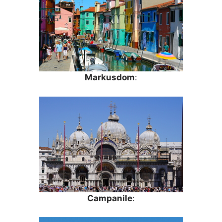
Markusdom
:
Campanile
: