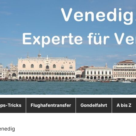
pps-Tricks
Flughafentransfer
Gondelfahrt
A bis Z
enedig