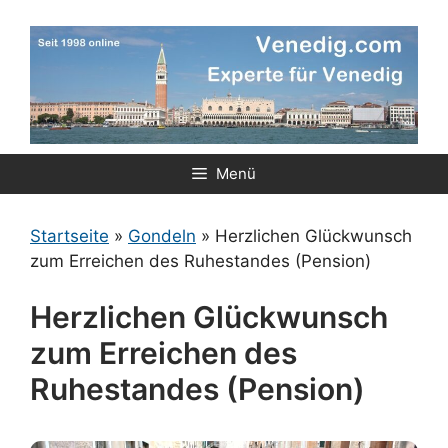
Zum
Inhalt
springen
Menü
Startseite
»
Gondeln
»
Herzlichen Glückwunsch
zum Erreichen des Ruhestandes (Pension)
Herzlichen Glückwunsch
zum Erreichen des
Ruhestandes (Pension)