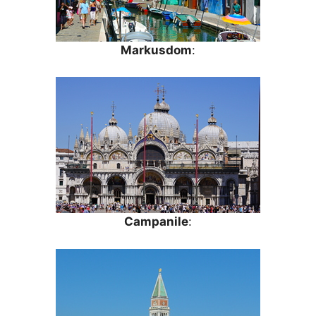
Markusdom
:
Campanile
: