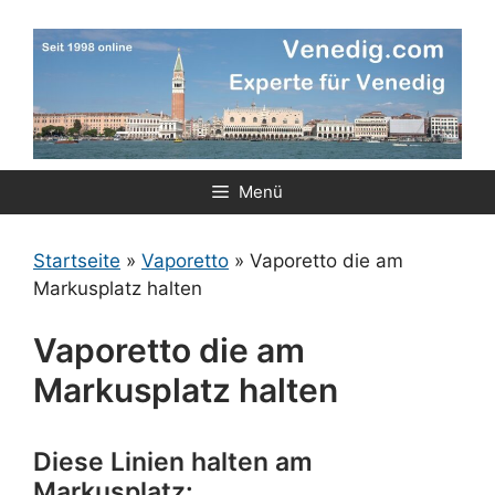
Zum
Inhalt
springen
Menü
Startseite
»
Vaporetto
»
Vaporetto die am
Markusplatz halten
Vaporetto die am
Markusplatz halten
Diese Linien halten am
Markusplatz: