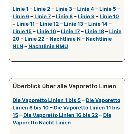
Linie 1
–
Linie 2
–
Linie 3
–
Linie 4
–
Linie 5
–
Linie 6
–
Linie 7
–
Linie 8
–
Linie 9
–
Linie 10
–
Linie 11
–
Linie 12
–
Linie 13
–
Linie 14
–
Linie 15
–
Linie 16
–
Linie 17
–
Linie 18
–
Linie
20
–
Linie 22
–
Nachtlinie N
–
Nachtlinie
NLN
–
Nachtlinie NMU
Überblick über alle Vaporetto Linien
Die Vaporetto Linien 1 bis 5
–
Die Vaporetto
Linien 6 bis 10
–
Die Vaporetto Linien 11 bis
15
–
Die Vaporetto Linien 16 bis 22
–
Die
Vaporetto Nacht Linien