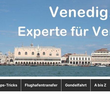
pps-Tricks
Flughafentransfer
Gondelfahrt
A bis Z