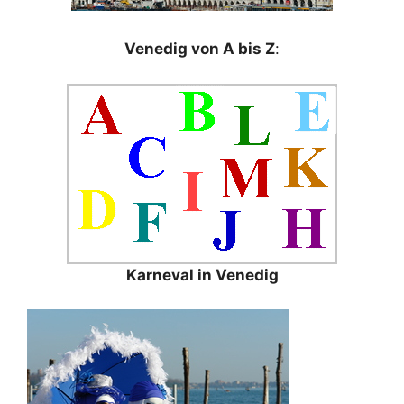
Venedig von A bis Z
:
Karneval in Venedig